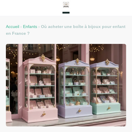
Accueil
›
Enfants
›
Où acheter une boîte à bijoux pour enfant
en France ?