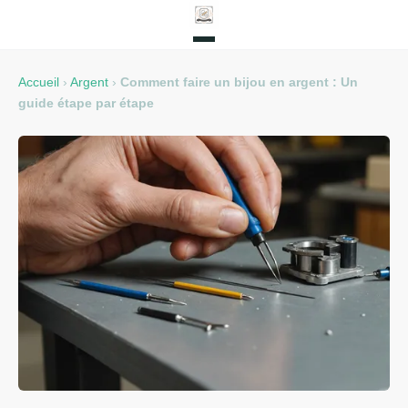
Accueil
›
Argent
›
Comment faire un bijou en argent : Un
guide étape par étape