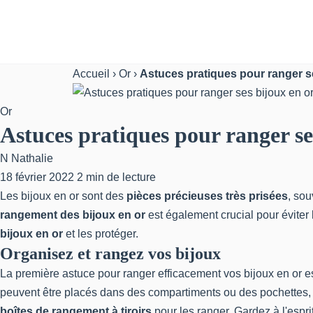
Accueil
›
Or
›
Astuces pratiques pour ranger s
Or
Astuces pratiques pour ranger se
N
Nathalie
18 février 2022
2 min de lecture
Les bijoux en or sont des
pièces précieuses très prisées
, sou
rangement des bijoux en or
est également crucial pour évite
bijoux
en or
et les protéger.
Organisez et rangez vos bijoux
La première astuce pour
ranger efficacement vos bijoux en or
es
peuvent être placés dans des compartiments ou des pochettes, 
boîtes de rangement à tiroirs
pour les ranger. Gardez à l'espri