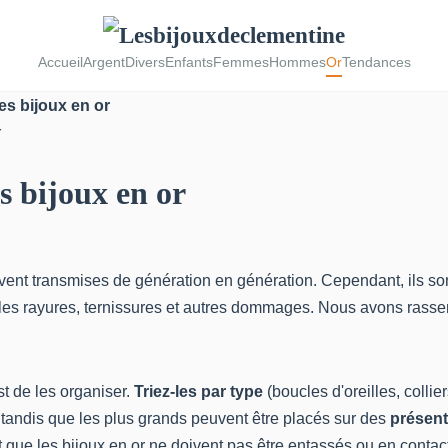
Accueil
Argent
Divers
Enfants
Femmes
Hommes
Or
Tendances
es bijoux en or
s bijoux en or
vent transmises de génération en génération. Cependant, ils sont 
r les rayures, ternissures et autres dommages. Nous avons ras
t de les organiser.
Triez-les par type
(boucles d'oreilles, collier
tandis que les plus grands peuvent être placés sur des
présent
t que les bijoux en or ne doivent pas être entassés ou en contact